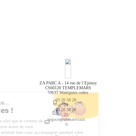
ZA PARC A - 14 rue de l’Epinoy
CS60120 TEMPLEMARS
59637 Wattignies cedex
03 20 58 28
24
03 20 58 20
21
negoce@stbmateriaux.
fr