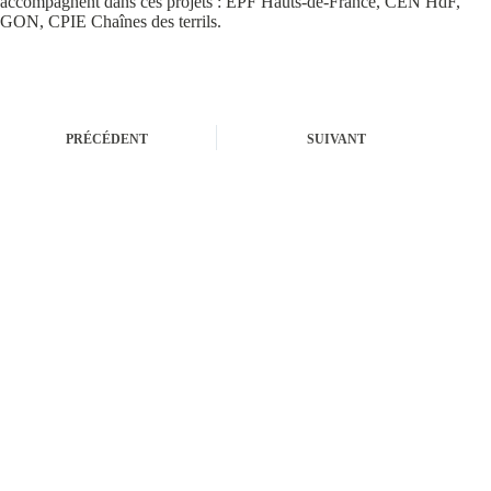
accompagnent dans ces projets : EPF Hauts-de-France, CEN HdF,
GON, CPIE Chaînes des terrils.
PRÉCÉDENT
SUIVANT