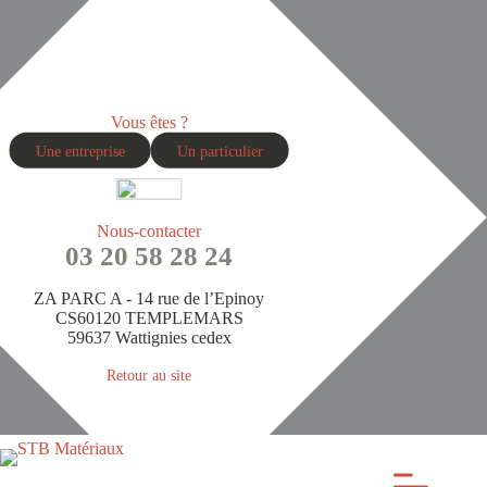
Passer
au
contenu
Vous êtes ?
Une entreprise
Un particulier
Nous-contacter
03 20 58 28 24
ZA PARC A - 14 rue de l’Epinoy
CS60120 TEMPLEMARS
59637 Wattignies cedex
Retour au site