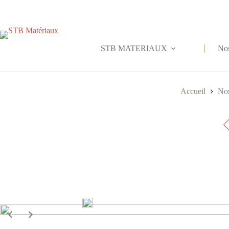
Passer
au
contenu
STB MATERIAUX
Nos
Accueil
Nos