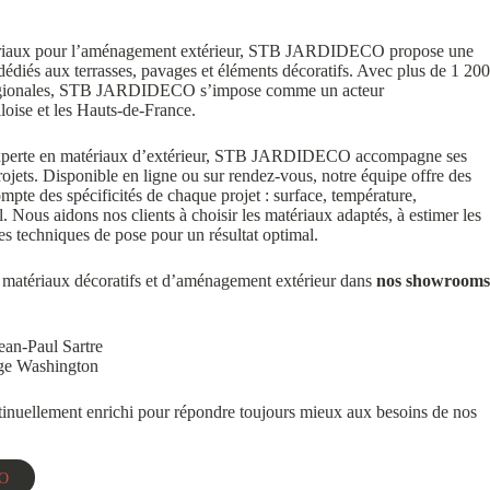
tériaux pour l’aménagement extérieur, STB JARDIDECO propose une
dédiés aux terrasses, pavages et éléments décoratifs. Avec plus de 1 200
s régionales, STB JARDIDECO s’impose comme un acteur
loise et les Hauts-de-France.
xperte en matériaux d’extérieur, STB JARDIDECO accompagne ses
 projets. Disponible en ligne ou sur rendez-vous, notre équipe offre des
mpte des spécificités de chaque projet : surface, température,
. Nous aidons nos clients à choisir les matériaux adaptés, à estimer les
 les techniques de pose pour un résultat optimal.
 matériaux décoratifs et d’aménagement extérieur dans
nos showrooms
ean-Paul Sartre
ge Washington
ntinuellement enrichi pour répondre toujours mieux aux besoins de nos
CO