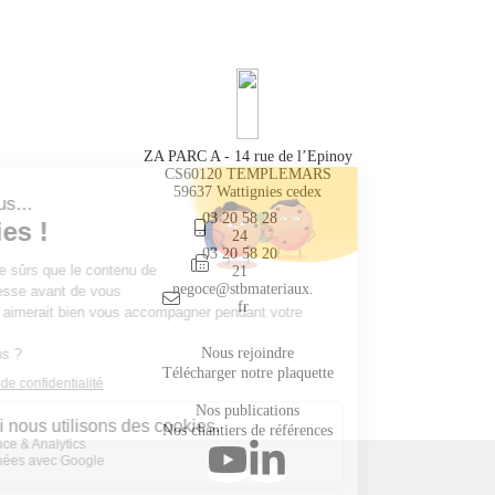
ZA PARC A - 14 rue de l’Epinoy
CS60120 TEMPLEMARS
59637 Wattignies cedex
03 20 58 28
24
03 20 58 20
21
negoce@stbmateriaux.
fr
Nous rejoindre
Télécharger notre plaquette
Nos publications
Nos chantiers de références