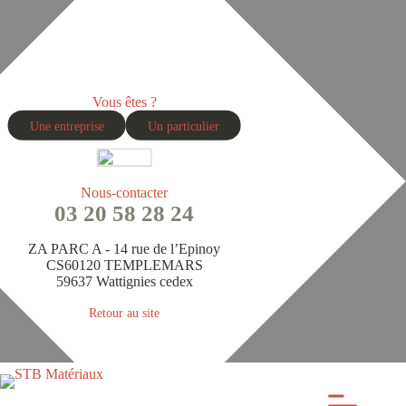
Passer
au
contenu
Vous êtes ?
Une entreprise
Un particulier
Nous-contacter
03 20 58 28 24
ZA PARC A - 14 rue de l’Epinoy
CS60120 TEMPLEMARS
59637 Wattignies cedex
Retour au site